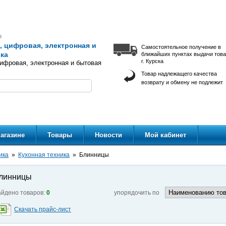
н
 цифровая, электронная и
Самостоятельное получение в
ка
ближайших пунктах выдачи тов
г. Курска
ифровая, электронная и бытовая
Товар надлежащего качества
возврату и обмену не подлежит
агазине
Товары
Новости
Мой кабинет
ика
Кухонная техника
Блинницы
линницы
йдено товаров:
0
упорядочить по
Скачать прайс-лист