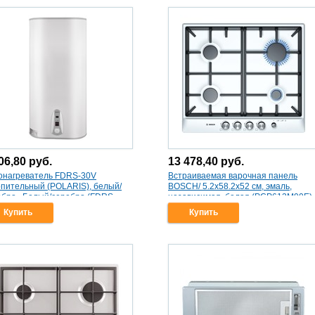
06,80
руб.
13 478,40
руб.
онагреватель FDRS-30V
Встраиваемая варочная панель
опительный (POLARIS), белый/
BOSCH/ 5.2x58.2x52 см, эмаль,
ебро , Белый/серебро (FDRS-
независимая, белая (PCP612M90E)
)
Купить
Купить