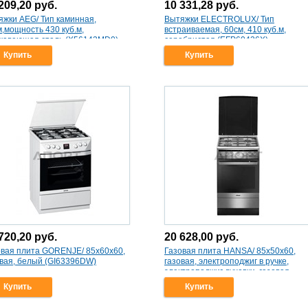
209,20
руб.
10 331,28
руб.
яжки AEG/ Тип каминная,
Вытяжки ELECTROLUX/ Тип
,мощность 430 куб.м,
встраиваемая, 60см, 410 куб.м,
жавеющая сталь (X56143MD0)
серебристая (EFP60426X)
Купить
Купить
720,20
руб.
20 628,00
руб.
овая плита GORENJE/ 85x60x60,
Газовая плита HANSA/ 85х50х60,
овая, белый (GI63396DW)
газовая, электроподжиг в ручке,
электроподжиг духовки, газовая
духовка с электрогрилем,
Купить
Купить
газконтроль духовки, газконтроль
варочной поверхности, чугунные