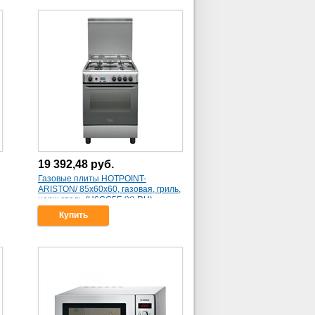
19 392,48
руб.
Газовые плиты HOTPOINT-
ARISTON/ 85х60х60, газовая, гриль,
нерж.сталь (H6GG5F (X) RU)
Купить