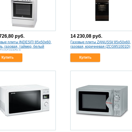
726,80
руб.
14 230,08
руб.
вые плиты INDESIT/ 85х50х60,
Газовые плиты ZANUSSI/ 85x50x60,
ь, газовая, таймер, белый
газовая, коричневая (ZCG951001D)
GG10G(W)RU)
Купить
Купить