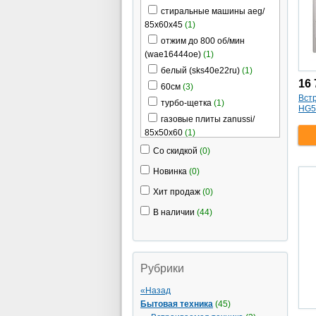
стиральные машины aeg/
85x60x45
(1)
отжим до 800 об/мин
(wae16444oe)
(1)
белый (sks40e22ru)
(1)
16 
60см
(3)
Вст
турбо-щетка
(1)
HG5
газовые плиты zanussi/
85x50x60
(1)
стиральная машина
Со скидкой
(0)
electrolux/ 85x60x61
(1)
Новинка
(0)
дисплей
(3)
Хит продаж
(0)
700вт
(1)
гриль
(3)
В наличии
(44)
нержавеющая сталь
(egg57352nx)
(1)
серебристая (hg565432nm)
Рубрики
(1)
морозильная камера
«Назад
bomann/ 84.5x54.4x57
(1)
Бытовая техника
(45)