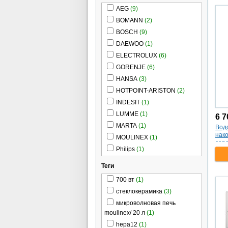
AEG
(9)
BOMANN
(2)
BOSCH
(9)
DAEWOO
(1)
ELECTROLUX
(6)
GORENJE
(6)
HANSA
(3)
HOTPOINT-ARISTON
(2)
INDESIT
(1)
LUMME
(1)
6 7
MARTA
(1)
Вод
нак
MOULINEX
(1)
сер
Philips
(1)
30V
Polaris
(1)
Теги
ZANUSSI
(1)
700 вт
(1)
стеклокерамика
(3)
микроволновая печь
moulinex/ 20 л
(1)
hepa12
(1)