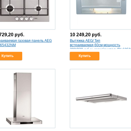
729,20
руб.
10 249,20
руб.
раиваемая газовая панель AEG
Вытяжка AEG/ Тип
65432NM
встраиваемая,60см,мощность
390/220 куб.м, серебристая (DL6250
ML)
Купить
Купить