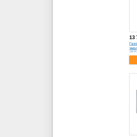
объем камер 164+87
(1)
электрические плиты aeg/
85х50х60
(1)
таймер
(2)
мощность 390/220 куб.м
(1)
вытяжки electrolux/ тип
13 
встраиваемая
(1)
Газо
эмал
стиральная машина bosch/
(I5
85x60x59
(1)
пылесос bosch/ красный
(1)
сушка по влажности(хлопок):
3 режима (t96699ih)
(1)
газовая плита aeg/
85х50х60
(1)
морозильная камера снизу
(hbm 2201.4 h)
(1)
газовые плиты hansa/
85х50х60
(1)
пылесос philips/ с мешком
4л
(1)
белая (pcp612m90e)
(1)