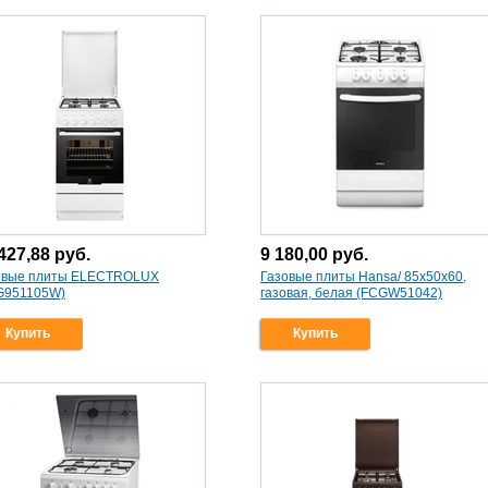
решетки, цвет - нержавеющая сталь
(FCGX53021)
427,88
руб.
9 180,00
руб.
овые плиты ELECTROLUX
Газовые плиты Hansa/ 85х50х60,
G951105W)
газовая, белая (FCGW51042)
Купить
Купить