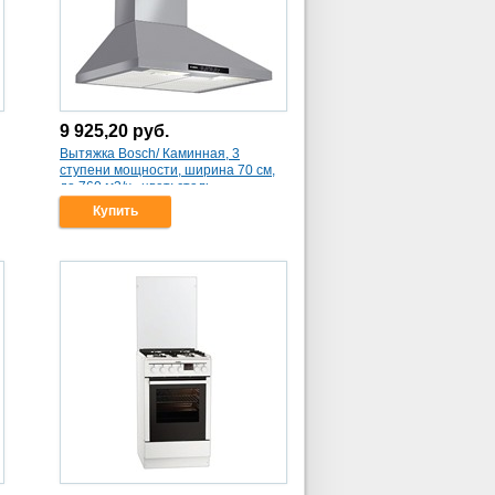
9 925,20
руб.
Вытяжка Bosch/ Каминная, 3
ступени мощности, ширина 70 см,
-
до 760 м3/ч., цвет: сталь
(DWW07W850)
Купить