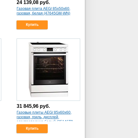
24 139,08
руб.
Газовая плита AEG/ 85х50х60,
газовая, белая (47645GM-WN)
Купить
31 845,96
руб.
Газовые плиты AEG/ 85х60х60,
газовая, гриль, дисплей,
электроподжиг, белый (35146T9-
WN)
Купить