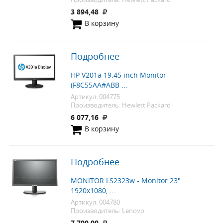
3 894,48
В корзину
Подробнее
HP V201a 19.45 inch Monitor
(F8C55AA#ABB ...
Артикул: 004775
Производитель: Hewlett Packard
6 077,16
В корзину
Подробнее
MONITOR LS2323w - Monitor 23"
1920x1080, ...
Артикул: 004780
Производитель: Lenovo